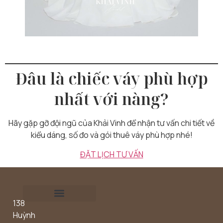
Đâu là chiếc váy phù hợp
nhất với nàng?
Hãy gặp gỡ đội ngũ của Khải Vinh để nhận tư vấn chi tiết về
kiểu dáng, số đo và gói thuê váy phù hợp nhé!
ĐẶT LỊCH TƯ VẤN
138
Outdoor concept
Huỳnh