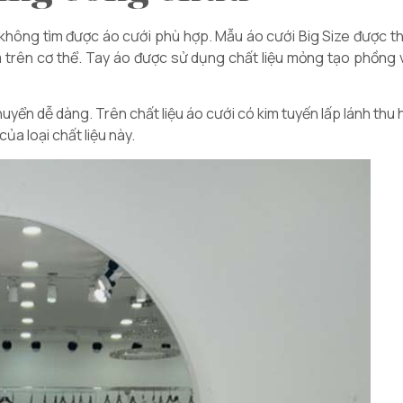
không tìm được áo cưới phù hợp. Mẫu áo cưới Big Size được t
 trên cơ thể. Tay áo được sử dụng chất liệu mỏng tạo phồng v
uyển dễ dàng. Trên chất liệu áo cưới có kim tuyến lấp lánh th
a loại chất liệu này.