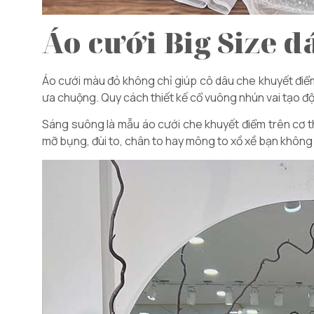
Áo cưới Big Size 
Áo cưới màu đỏ không chỉ giúp cô dâu che khuyết điể
ưa chuộng. Quy cách thiết kế cổ vuông nhún vai tạo độ
Sáng suông là mẫu áo cưới che khuyết điểm trên cơ t
mỡ bụng, đùi to, chân to hay mông to xồ xề bạn không 