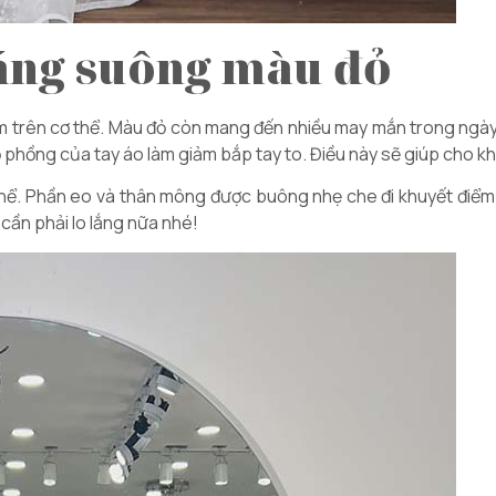
dáng suông màu đỏ
m trên cơ thể. Màu đỏ còn mang đến nhiều may mắn trong ngày
 phồng của tay áo làm giảm bắp tay to. Điều này sẽ giúp cho k
hể. Phần eo và thân mông được buông nhẹ che đi khuyết điểm 
cần phải lo lắng nữa nhé!