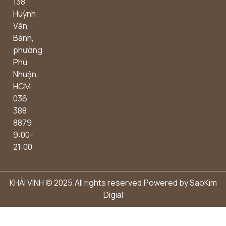
138
Outdoor concept
Huỳnh
Văn
Bánh,
phường
Phú
Nhuận,
HCM
036
388
8879
9:00-
21:00
KHẢI VINH © 2025.All rights reserved.Powered by
SaoKim
Digial