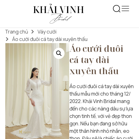
Trang chủ
Váy cưới
Áo cưới đuôi cá tay dài xuyên thấu
Áo cưới đuôi
cá tay dài
xuyên thấu
Áo cưới đuôi cá tay dài xuyên
thấu mẫu mới cho tháng 12/
2022. Khải Vinh Bridal mang
đến cho các nàng dâu sự lựa
chọn tinh tế, với vẻ đẹp thon
gọn. Nếu bạn đang sở hữu
một thân hình nhỏ nhắn, eo
thon. Đây sẽ là chiếc áo cưới