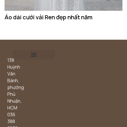
Áo dài cưới vải Ren đẹp nhất năm
Á
n
138
Outdoor concept
Huỳnh
Văn
Bánh,
phường
Phú
Nhuận,
HCM
036
388