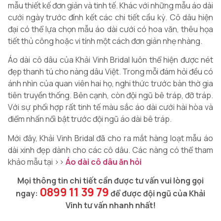
mẫu thiết kế đơn giản và tinh tế. Khác với những mẫu áo dài
cưới ngày trước đính kết các chi tiết cầu kỳ. Cô dâu hiện
đại có thể lựa chọn mẫu áo dài cưới có hoa văn, thêu họa
tiết thủ công hoặc vi tính một cách đơn giản nhẹ nhàng.
Áo dài cô dâu của Khải Vinh Bridal luôn thể hiện được nét
đẹp thanh tú cho nàng dâu Việt. Trong mỗi đám hỏi đều có
ánh nhìn của quan viên hai họ, nghi thức trước bàn thờ gia
tiên truyền thống. Bên cạnh, còn đội ngũ bê tráp, đỡ tráp.
Với sự phối hợp rất tinh tế màu sắc áo dài cưới hài hòa và
điểm nhấn nổi bật trước đội ngũ áo dài bê tráp.
Mới đây, Khải Vinh Bridal đã cho ra mắt hàng loạt mẫu áo
dài xinh đẹp dành cho các cô dâu. Các nàng có thể tham
khảo mẫu tại >>
Áo dài cô dâu ăn hỏi
Mọi thông tin chi tiết cần được tư vấn vui lòng gọi
0899 11 39 79
ngay:
để được đội ngũ của Khải
Vinh tư vấn nhanh nhất!