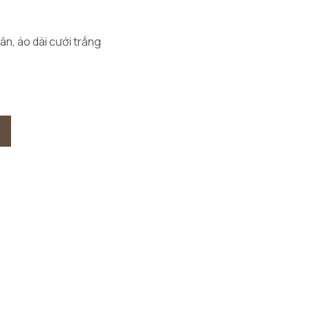
tân
,
áo dài cưới trắng