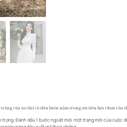
àu trắng của áo dài cô dâu luôn nằm trong ưu tiên lựa chọn của 
uan trọng. Đánh dấu 1 bước ngoặt mới, một trang mới của cuộc đ
ong ngày nàng dâu xuất giá theo chồng.