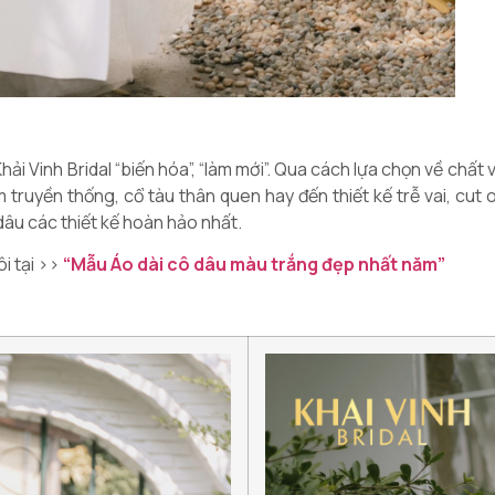
ải Vinh Bridal “biến hóa”, “làm mới”. Qua cách lựa chọn về chất
 truyền thống, cổ tàu thân quen hay đến thiết kế trễ vai, cut o
u các thiết kế hoàn hảo nhất.
i tại >>
“Mẫu Áo dài cô dâu màu trắng đẹp nhất năm”