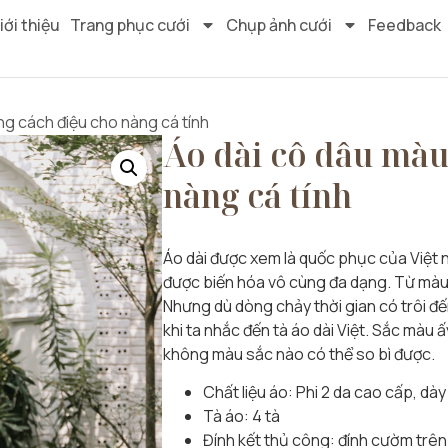
iới thiệu
Trang phục cưới
Chụp ảnh cưới
Feedback
ng cách điệu cho nàng cá tính
Áo dài cô dâu màu
nàng cá tính
Áo dài được xem là quốc phục của Việt n
được biến hóa vô cùng đa dạng. Từ màu
Nhưng dù dòng chảy thời gian có trôi đến
khi ta nhắc đến tà áo dài Việt. Sắc màu
không màu sắc nào có thể so bì được.
Chất liệu áo: Phi 2 da cao cấp, dày
Tà áo: 4 tà
Đính kết thủ công: đính cườm trên