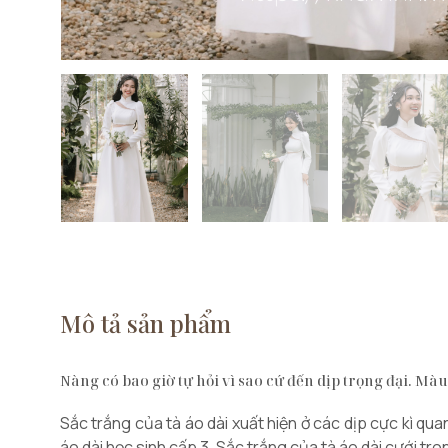
Mô tả sản phẩm
Nàng có bao giờ tự hỏi vì sao cứ đến dịp trọng đại. M
Sắc trắng của tà áo dài xuất hiện ở các dịp cực kì q
áo dài học sinh cấp 3. Sắc trắng của tà áo dài cưới tr