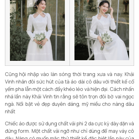
Cũng hội nhập vào làn sóng thời trang xưa và nay. Khải
Vinh nhân đôi sức hút của tà áo dài cô dâu với thiết kế cổ
yếm pha lẫn một cách đầy khéo léo và hiện đại. Cách nhấn
nhá lần này Khải Vinh tin rằng sẽ tôn trọn đôi bờ vai ngọc
ngà. Nổi bật vẻ đẹp duyên dáng, mỹ miều cho nàng dâu
nhất
Chiếc áo được sử dụng chất vải phi 2 da cực kỳ dày dặn và
đứng form. Một chất vải ngỡ như chỉ dùng để may váy cô
dâu. Nàng có muốn mặc thử thiết kế đặc biệt lần này của