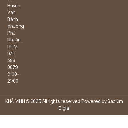
Outdoor concept
Huỳnh
Văn
Bánh,
phường
Phú
Nhuận,
HCM
036
388
8879
9:00-
21:00
KHẢI VINH © 2025.All rights reserved.Powered by
SaoKim
Digial