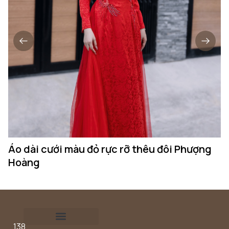
Áo dài cưới màu đỏ rực rỡ thêu đôi Phượng
Á
Hoàng
k
138