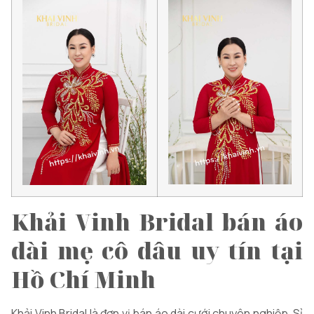
Khải Vinh Bridal bán áo
dài mẹ cô dâu uy tín tại
Hồ Chí Minh
Khải Vinh Bridal là đơn vị bán áo dài cưới chuyên nghiệp. Sỉ