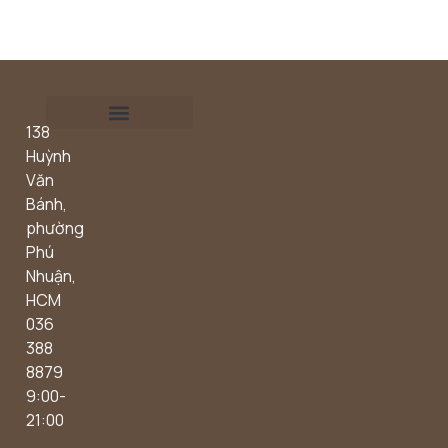
138
Outdoor concept
Huỳnh
Văn
Bánh,
phường
Phú
Nhuận,
HCM
036
388
8879
9:00-
21:00