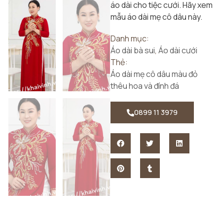
áo dài cho tiệc cưới. Hãy xem
mẫu áo dài mẹ cô dâu này.
Danh mục:
Áo dài bà sui
,
Áo dài cưới
Thẻ:
Áo dài mẹ cô dâu màu đỏ
thêu hoa và đính đá
0899 11 3979