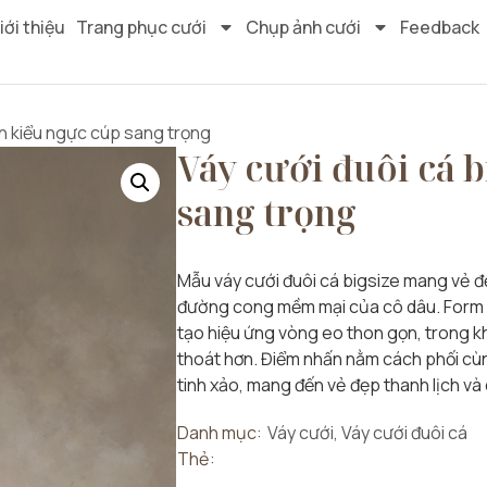
iới thiệu
Trang phục cưới
Chụp ảnh cưới
Feedback
en kiểu ngực cúp sang trọng
Váy cưới đuôi cá b
sang trọng
Mẫu váy cưới đuôi cá bigsize mang vẻ đẹ
đường cong mềm mại của cô dâu. Form đu
tạo hiệu ứng vòng eo thon gọn, trong k
thoát hơn. Điểm nhấn nằm cách phối cùng
tinh xảo, mang đến vẻ đẹp thanh lịch và 
Danh mục:
Váy cưới
,
Váy cưới đuôi cá
Thẻ: