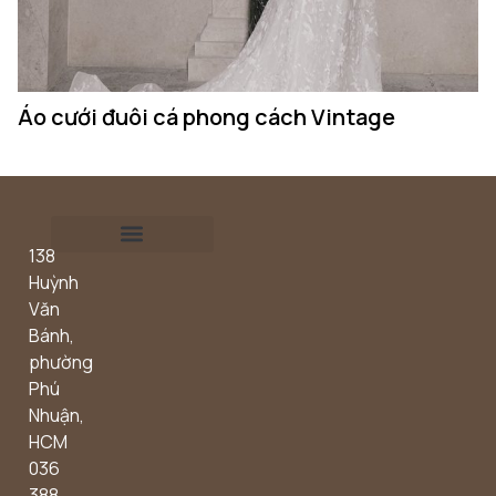
Áo cưới đuôi cá phong cách Vintage
Á
138
Outdoor concept
Huỳnh
Văn
Bánh,
phường
Phú
Nhuận,
HCM
036
388