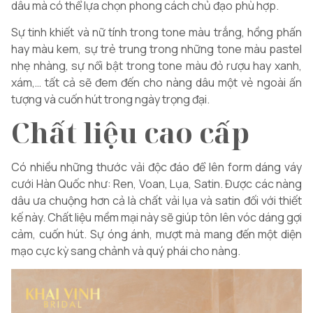
dâu mà có thể lựa chọn phong cách chủ đạo phù hợp.
Sự tinh khiết và nữ tính trong tone màu trắng, hồng phấn
hay màu kem, sự trẻ trung trong những tone màu pastel
nhẹ nhàng, sự nổi bật trong tone màu đỏ rượu hay xanh,
xám,… tất cả sẽ đem đến cho nàng dâu một vẻ ngoài ấn
tượng và cuốn hút trong ngày trọng đại.
Chất liệu cao cấp
Có nhiều những thước vải độc đáo để lên form dáng váy
cưới Hàn Quốc như: Ren, Voan, Lụa, Satin. Được các nàng
dâu ưa chuộng hơn cả là chất vải lụa và satin đối với thiết
kế này. Chất liệu mềm mại này sẽ giúp tôn lên vóc dáng gợi
cảm, cuốn hút. Sự óng ánh, mượt mà mang đến một diện
mạo cực kỳ sang chảnh và quý phái cho nàng.