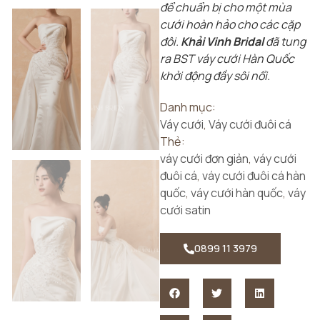
để chuẩn bị cho một mùa
cưới hoàn hảo cho các cặp
đôi.
Khải Vinh Bridal
đã tung
ra BST váy cưới Hàn Quốc
khởi động đầy sôi nổi.
Danh mục:
Váy cưới
,
Váy cưới đuôi cá
Thẻ:
váy cưới đơn giản
,
váy cưới
đuôi cá
,
váy cưới đuôi cá hàn
quốc
,
váy cưới hàn quốc
,
váy
cưới satin
0899 11 3979