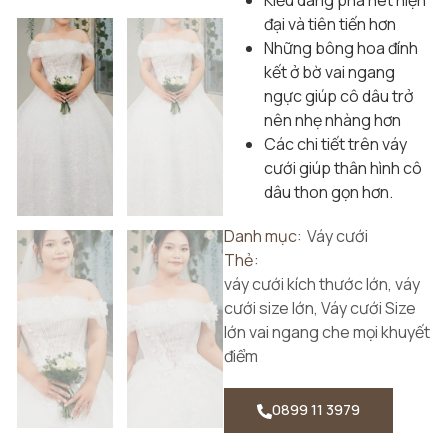
Kiểu dáng pha nét hiện
đại và tiên tiến hơn
Những bông hoa đính
kết ở bờ vai ngang
ngực giúp cô dâu trở
nên nhẹ nhàng hơn
Các chi tiết trên váy
cưới giúp thân hình cô
dâu thon gọn hơn.
Danh mục:
Váy cưới
Thẻ:
váy cưới kích thước lớn
,
váy
cưới size lớn
,
Váy cưới Size
lớn vai ngang che mọi khuyết
điểm
0899 11 3979