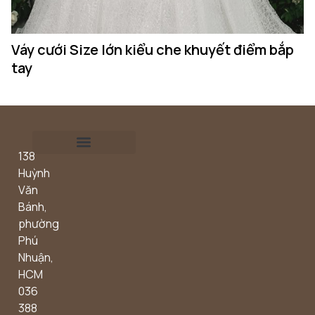
Váy cưới Size lớn kiểu che khuyết điểm bắp
Á
tay
138
Outdoor concept
Huỳnh
Văn
Bánh,
phường
Phú
Nhuận,
HCM
036
388