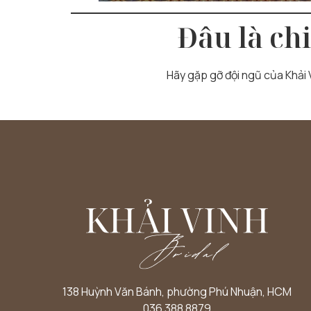
Đâu là ch
Hãy gặp gỡ đội ngũ của Khải V
138 Huỳnh Văn Bánh, phường Phú Nhuận, HCM
036 388 8879