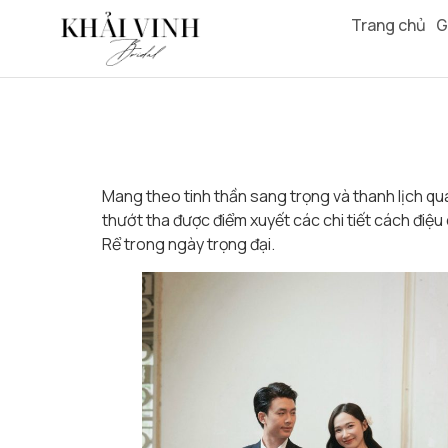
“Song Hỷ Vĩnh Tìn
Trang chủ
G
Mang theo tinh thần sang trọng và thanh lịch qua
thướt tha được điểm xuyết các chi tiết cách đi
Rể trong ngày trọng đại.