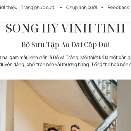
h” Collection
iới thiệu
Trang phục cưới
Chụp ảnh cưới
Feedback
SONG HỶ VĨNH TÌNH
Bộ Sưu Tập Áo Dài Cặp Đôi
 hai gam màu kinh điển là Đỏ và Trắng. Mỗi thiết kế là một bản g
ệu duyên dáng, phối trên nền vải thượng hạng. Tổng thể hoà nê