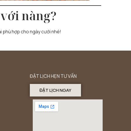
 với nàng?
dài phù hợp cho ngày cưới nhé!
ĐẶT LỊCH HẸN TƯ VẤN
ĐẶT LỊCH NGAY