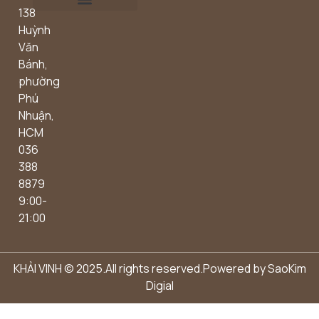
138
Outdoor concept
Huỳnh
Văn
Bánh,
phường
Phú
Nhuận,
HCM
036
388
8879
9:00-
21:00
KHẢI VINH © 2025.All rights reserved.Powered by
SaoKim
Digial