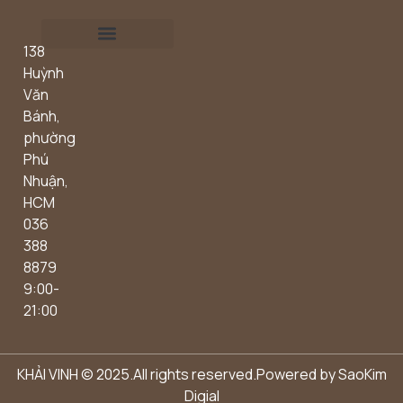
138
Outdoor concept
Huỳnh
Văn
Bánh,
phường
Phú
Nhuận,
HCM
036
388
8879
9:00-
21:00
KHẢI VINH © 2025.All rights reserved.Powered by
SaoKim
Digial