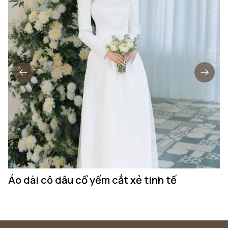
Áo dài cô dâu cổ yếm cắt xẻ tinh tế
Á
n