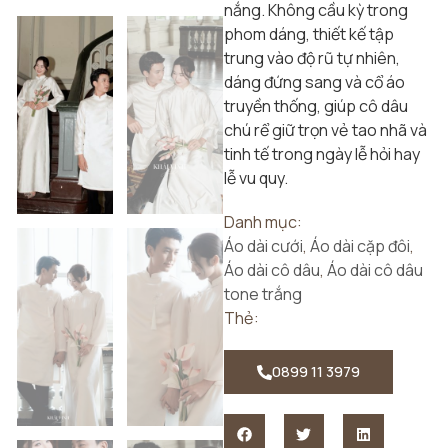
nắng. Không cầu kỳ trong
phom dáng, thiết kế tập
trung vào độ rũ tự nhiên,
dáng đứng sang và cổ áo
truyền thống, giúp cô dâu
chú rể giữ trọn vẻ tao nhã và
tinh tế trong ngày lễ hỏi hay
lễ vu quy.
Danh mục:
Áo dài cưới
,
Áo dài cặp đôi
,
Áo dài cô dâu
,
Áo dài cô dâu
tone trắng
Thẻ:
0899 11 3979