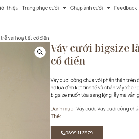
iới thiệu
Trang phục cưới
Chụp ảnh cưới
Feedback
trễ vai hoạ tiết cổ điển
Váy cưới bigsize là
cổ điển
Váy cưới công chúa với phần thân trên đí
nơ lụa đính kết tinh tế và chân váy xòe
bigsize muốn tỏa sáng lộng lẫy mà vẫn g
Danh mục:
Váy cưới
,
Váy cưới công chú
Thẻ:
0899 11 3979