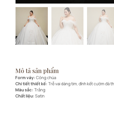
Mô tả sản phẩm
Form váy:
Công chúa
Chi tiết thiết kế:
Trễ vai dáng tim, đính kết cườm đá th
Màu sắc:
Trắng
Chất liệu:
Satin