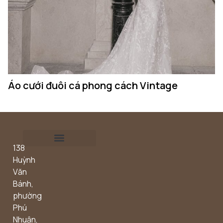
Áo cưới đuôi cá phong cách Vintage
Á
138
Outdoor concept
Huỳnh
Văn
Bánh,
phường
Phú
Nhuận,