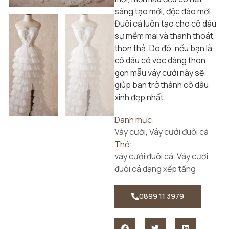
sáng tạo mới, độc đáo mới.
Đuôi cá luôn tạo cho cô dâu
sự mềm mại và thanh thoát,
thon thả. Do đó, nếu bạn là
cô dâu có vóc dáng thon
gọn mẫu váy cưới này sẽ
giúp bạn trở thành cô dâu
xinh đẹp nhất.
Danh mục:
Váy cưới
,
Váy cưới đuôi cá
Thẻ:
váy cưới đuôi cá
,
Váy cưới
đuôi cá dạng xếp tầng
0899 11 3979