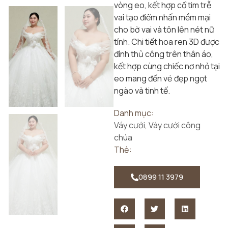
vòng eo, kết hợp cổ tim trễ
vai tạo điểm nhấn mềm mại
cho bờ vai và tôn lên nét nữ
tính. Chi tiết hoa ren 3D được
đính thủ công trên thân áo,
kết hợp cùng chiếc nơ nhỏ tại
eo mang đến vẻ đẹp ngọt
ngào và tinh tế.
Danh mục:
Váy cưới
,
Váy cưới công
chúa
Thẻ:
0899 11 3979