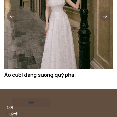
Áo cưới dáng suông quý phái
Á
138
Outdoor concept
Huỳnh