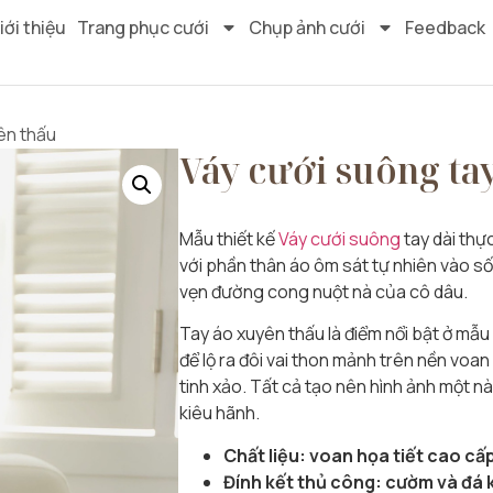
iới thiệu
Trang phục cưới
Chụp ảnh cưới
Feedback
ên thấu
Váy cưới suông ta
Mẫu thiết kế
Váy cưới suông
tay dài thự
với phần thân áo ôm sát tự nhiên vào số
vẹn đường cong nuột nà của cô dâu.
Tay áo xuyên thấu là điểm nổi bật ở mẫu
để lộ ra đôi vai thon mảnh trên nền voan 
tinh xảo. Tất cả tạo nên hình ảnh một nà
kiêu hãnh.
Chất liệu: voan họa tiết cao cấ
Đính kết thủ công: cườm và đá 