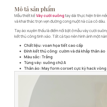
Mô tả sản phẩm
Mẫu thiết kế
Váy cưới suông
tay dài thực hiện trên n
và khai thác trọn vẹn đường cong nuột nà của cô dâu.
Tay áo xuyên thấu là điểm nổi bật ở mẫu váy cưới suông 
kết thủ công tinh xảo. Tất cả tạo nên hình ảnh một nàng
Chất liệu: voan họa tiết cao cấp
Đính kết thủ công: cườm và đá khắp thân áo
Màu sắc: Trắng
Tùng váy: suông chữ A
Thân áo: May form corset cực kỳ hack vòng