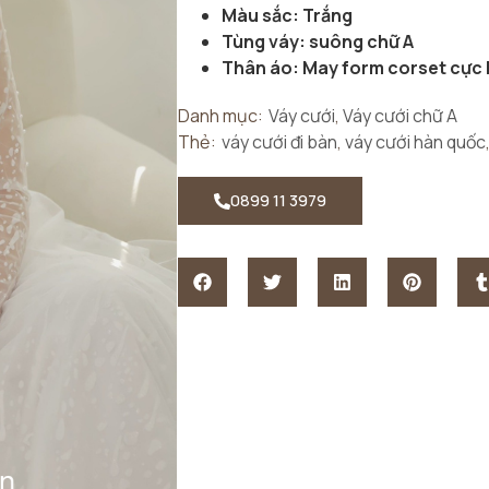
Màu sắc: Trắng
Tùng váy: suông chữ A
Thân áo: May form corset cực 
Danh mục:
Váy cưới
,
Váy cưới chữ A
Thẻ:
váy cưới đi bàn
,
váy cưới hàn quốc
0899 11 3979