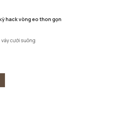
kỳ hack vòng eo thon gọn
,
váy cưới suông