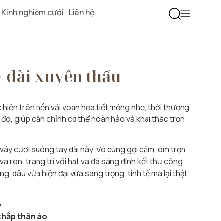
Kinh nghiệm cưới
Liên hệ
y dài xuyên thấu
c hiện trên nền vải voan họa tiết mỏng nhẹ, thời thượng
 đo, giúp cân chỉnh cơ thể hoàn hảo và khai thác trọn
 váy cưới suông tay dài này. Vô cùng gợi cảm, ôm trọn
và ren, trang trí với hạt và đá sáng đính kết thủ công
ng dâu vừa hiện đại vừa sang trọng, tinh tế mà lại thật
p
khắp thân áo