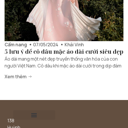
Cẩm nang
07/05/2024
Khải Vinh
5 lưu ý để cô dâu mặc áo dài cưới siêu đẹp
Áo dài mang một nét đẹp truyền thống văn hóa của con
người Việt Nam. Cô dâu khi mặc áo dài cưới trong dịp đám
Xem thêm
138
Outdoor concept
Huỳnh