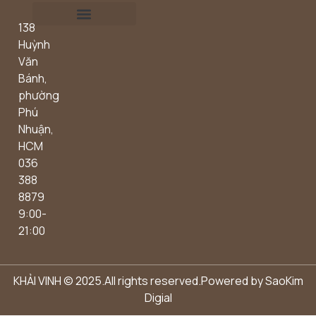
138
Outdoor concept
Huỳnh
Văn
Bánh,
phường
Phú
Nhuận,
HCM
036
388
8879
9:00-
21:00
KHẢI VINH © 2025.All rights reserved.Powered by
SaoKim
Digial