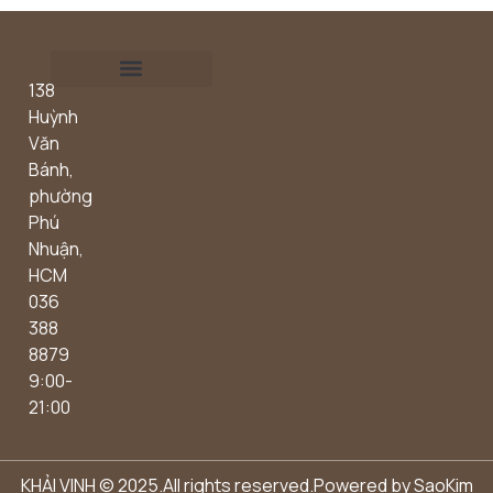
138
Outdoor concept
Huỳnh
Văn
Bánh,
phường
Phú
Nhuận,
HCM
036
388
8879
9:00-
21:00
KHẢI VINH © 2025.All rights reserved.Powered by
SaoKim