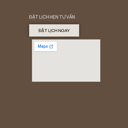
ĐẶT LỊCH HẸN TƯ VẤN
ĐẶT LỊCH NGAY