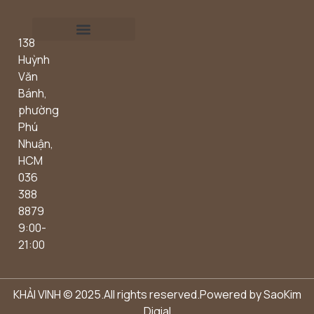
138
Outdoor concept
Huỳnh
Văn
Bánh,
phường
Phú
Nhuận,
HCM
036
388
8879
9:00-
21:00
KHẢI VINH © 2025.All rights reserved.Powered by
SaoKim
Digial