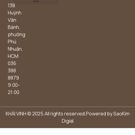
138
Outdoor concept
Huỳnh
Văn
Bánh,
phường
Phú
Nhuận,
HCM
036
388
8879
9:00-
21:00
KHẢI VINH © 2025.All rights reserved.Powered by
SaoKim
Digial