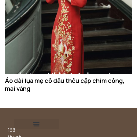
Áo dài lụa mẹ cô dâu thêu cặp chim công,
mai vàng
138
Outdoor concept