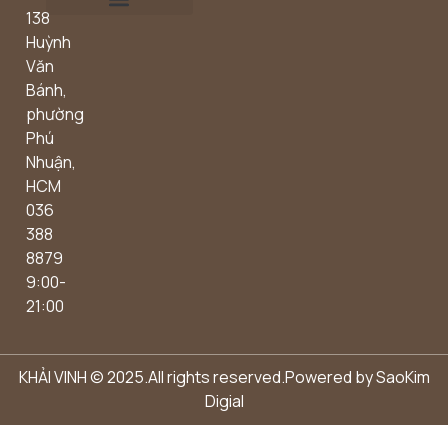
138
Outdoor concept
Huỳnh
Văn
Bánh,
phường
Phú
Nhuận,
HCM
036
388
8879
9:00-
21:00
KHẢI VINH © 2025.All rights reserved.Powered by
SaoKim
Digial