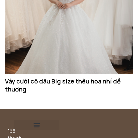
Váy cưới cô dâu Big size thêu hoa nhí dễ
thương
138
Outdoor concept