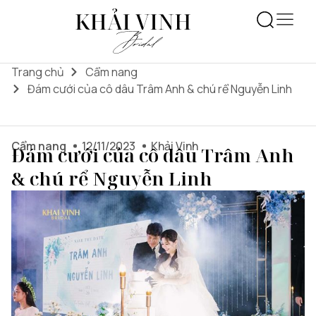
Trang chủ
Cẩm nang
Đám cưới của cô dâu Trâm Anh & chú rể Nguyễn Linh
Cẩm nang
12/11/2023
Khải Vinh
Đám cưới của cô dâu Trâm Anh
& chú rể Nguyễn Linh