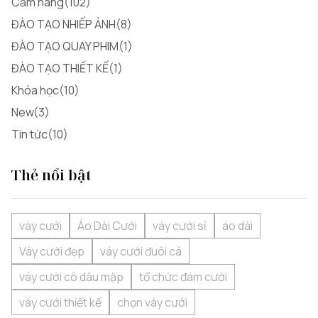
Cẩm nang(102)
ĐÀO TẠO NHIẾP ẢNH(8)
ĐÀO TẠO QUAY PHIM(1)
ĐÀO TẠO THIẾT KẾ(1)
Khóa học(10)
New(3)
Tin tức(10)
Thẻ nổi bật
váy cưới
Áo Dài Cưới
váy cưới sỉ
áo dài
Váy cưới đẹp
váy cưới đuôi cá
váy cưới cô dâu mập
tổ chức đám cưới
váy cưới thiết kế
chọn váy cưới