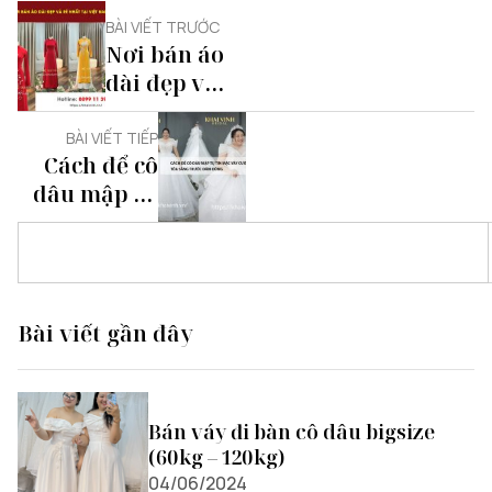
BÀI VIẾT TRƯỚC
Nơi bán áo
dài đẹp và
rẻ nhất tại
Việt Nam
BÀI VIẾT TIẾP
Cách để cô
dâu mập tự
tin mặc váy
cưới tỏa
sáng trước
đám đông
Bài viết gần đây
Bán váy đi bàn cô dâu bigsize
(60kg – 120kg)
04/06/2024