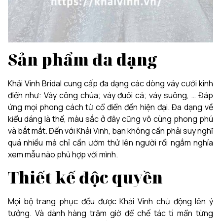
Sản phẩm đa dạng
Khải Vinh Bridal cung cấp đa dạng các dòng váy cưới kinh
điển như: Váy công chúa; váy đuôi cá; váy suông, … Đáp
ứng mọi phong cách từ cổ điển đến hiện đại. Đa dạng về
kiểu dáng là thế, màu sắc ở đây cũng vô cùng phong phú
và bắt mắt. Đến với Khải Vinh, bạn không cần phải suy nghĩ
quá nhiều mà chỉ cần ướm thử lên người rồi ngắm nghía
xem mẫu nào phù hợp với mình.
Thiết kế độc quyền
Mọi bộ trang phục đều được Khải Vinh chủ động lên ý
tưởng. Và dành hàng trăm giờ để chế tác tỉ mẩn từng