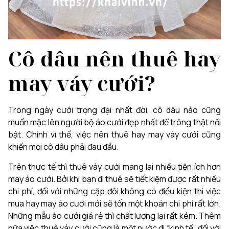
Cô dâu nên thuê hay
may váy cưới?
Trong ngày cưới trọng đại nhất đời, cô dâu nào cũng
muốn mặc lên người bộ áo cưới đẹp nhất để trông thật nổi
bật. Chính vì thế, việc nên thuê hay may váy cưới cũng
khiến mọi cô dâu phải đau đầu.
Trên thực tế thì thuê váy cưới mang lại nhiều tiện ích hơn
may áo cưới. Bởi khi bạn đi thuê sẽ tiết kiệm được rất nhiều
chi phí, đối với những cặp đôi không có điều kiện thì việc
mua hay may áo cưới mới sẽ tốn một khoản chi phí rất lớn.
Những mẫu áo cưới giá rẻ thì chất lượng lại rất kém. Thêm
nữa việc thuê váy cưới cũng là một nước đi “kinh tế” đối với