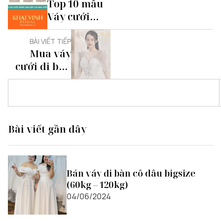
Top 10 mẫu
Váy cưới
suông xinh
đẹp cho
BÀI VIẾT TIẾP
Mua váy
mùa cưới
cưới đi bàn
năm 2023
tại TPHCM
Bài viết gần đây
Bán váy đi bàn cô dâu bigsize
(60kg – 120kg)
04/06/2024