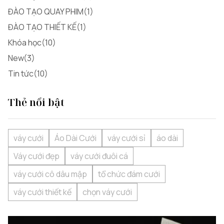
ĐÀO TẠO QUAY PHIM(1)
ĐÀO TẠO THIẾT KẾ(1)
Khóa học(10)
New(3)
Tin tức(10)
Thẻ nổi bật
váy cưới
Áo Dài Cưới
váy cưới sỉ
áo dài
Váy cưới đẹp
váy cưới đuôi cá
váy cưới cô dâu mập
tổ chức đám cưới
váy cưới thiết kế
chọn váy cưới