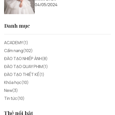
04/05/2024
Danh mục
ACADEMY(1)
Cẩm nang(102)
ĐÀO TẠO NHIẾP ẢNH(8)
ĐÀO TẠO QUAY PHIM(1)
ĐÀO TẠO THIẾT KẾ(1)
Khóa học(10)
New(3)
Tin tức(10)
Thẻ nổi bật