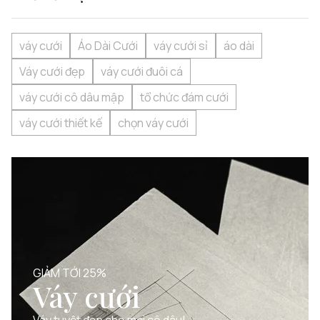
váy cưới
Áo Dài Cưới
váy cưới sỉ
áo dài
Váy cưới đẹp
váy cưới đuôi cá
váy cưới cô dâu mập
tổ chức đám cưới
váy cưới thiết kế
chọn váy cưới
GIẢM TỚI 25%
Váy cưới