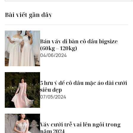
dịch vụ tại
Khải Vinh
Bài viết gần đây
Bán váy đi bàn cô dâu bigsize
(60kg – 120kg)
04/06/2024
5 lưu ý để cô dâu mặc áo dài cưới
siêu đẹp
07/05/2024
Váy cưới trễ vai lên ngôi trong
năm 2024