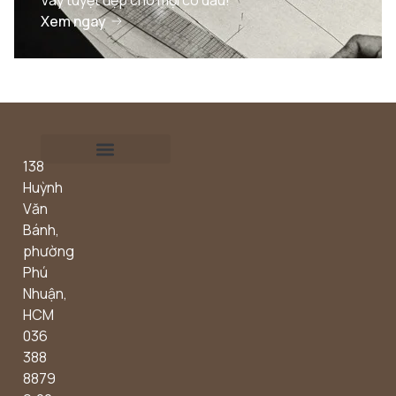
Váy tuyệt đẹp cho mọi cô dâu!
Xem ngay
138
Outdoor concept
Huỳnh
Văn
Bánh,
phường
Phú
Nhuận,
HCM
036
388
8879