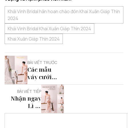
Khải Vinh Bridal hân hoan chào đón Khai Xuân Giáp Thìn
2024
Khải Vinh Bridal Khai Xuân Giáp Thìn 2024
Khai Xuân Giáp Thìn 2024
BÀI VIẾT TRƯỚC
Các mẫu
váy cưới
mới nhất
2024 của
BÀI VIẾT TIẾP
Nhận ngay
Khải Vinh
Lì Xì
Bridal
1.000.000đ
cho tất cả