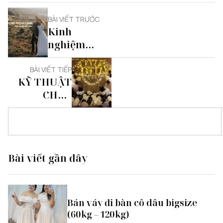
BÀI VIẾT TRƯỚC
Kinh
nghiệm
chụp ảnh
cưới phong
BÀI VIẾT TIẾP
KỸ THUẬT
cảnh cho
CHỤP
người bắt
HÌNH SINH
đầu
NHẬT, KỶ
YẾU VÀ SỰ
KIỆN
Bài viết gần đây
Bán váy đi bàn cô dâu bigsize
(60kg – 120kg)