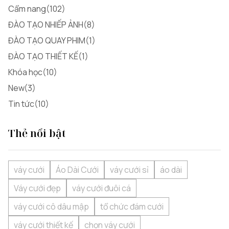
Cẩm nang(102)
ĐÀO TẠO NHIẾP ẢNH(8)
ĐÀO TẠO QUAY PHIM(1)
ĐÀO TẠO THIẾT KẾ(1)
Khóa học(10)
New(3)
Tin tức(10)
Thẻ nổi bật
váy cưới
Áo Dài Cưới
váy cưới sỉ
áo dài
Váy cưới đẹp
váy cưới đuôi cá
váy cưới cô dâu mập
tổ chức đám cưới
váy cưới thiết kế
chọn váy cưới