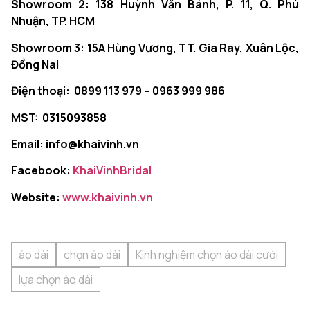
Showroom 2: 138 Huỳnh Văn Bánh, P. 11, Q. Phú
Nhuận, TP. HCM
Showroom 3: 15A Hùng Vương, TT. Gia Ray, Xuân Lộc,
Đồng Nai
Điện thoại: 0899 113 979 – 0963 999 986
MST: 0315093858
Email: info@khaivinh.vn
Facebook:
KhaiVinhBridal
Website:
www.khaivinh.vn
áo dài
chọn áo dài
Kinh nghiệm chọn áo dài cưới
lựa chọn áo dài