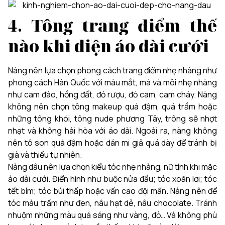
4. Tông trang điểm thế
nào khi diện áo dài cưới
Nàng nên lựa chọn phong cách trang điểm nhẹ nhàng như
phong cách Hàn Quốc với màu mắt, má và môi nhẹ nhàng
như cam đào, hồng đất, đỏ rượu, đỏ cam, cam cháy. Nàng
không nên chọn tông makeup quá đậm, quá trầm hoặc
những tông khói, tông nude phương Tây, trông sẽ nhợt
nhạt và không hài hòa với áo dài. Ngoài ra, nàng không
nên tô son quá đậm hoặc dán mi giả quá dày để tránh bị
già và thiếu tự nhiên.
Nàng dâu nên lựa chọn kiểu tóc nhẹ nhàng, nữ tính khi mặc
áo dài cưới. Điển hình như buộc nửa đầu; tóc xoăn lơi; tóc
tết bím; tóc búi thấp hoặc vấn cao đội mấn. Nàng nên để
tóc màu trầm như đen, nâu hạt dẻ, nâu chocolate. Tránh
nhuộm những màu quá sáng như vàng, đỏ… Và không phù