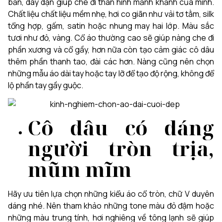
bản, dày dặn giúp che đi thân hình mảnh khảnh của mình.
Chất liệu chất liệu mềm nhẹ, hơi co giãn như vải tơ tằm, silk
tổng hợp, gấm, satin hoặc nhung may hai lớp.
Màu sắc
tươi như đỏ, vàng. Cổ áo thường cao sẽ giúp nàng che đi
phần xương và cổ gầy, hơn nữa còn tạo cảm giác cô dâu
thêm phần thanh tao, đài các hơn. Nàng cũng nên chọn
những mẫu áo dài tay hoặc tay lỡ để tạo độ rộng, không để
lộ phần tay gầy guộc.
Cô dâu có dáng
người tròn trịa,
mũm mĩm
Hãy ưu tiên lựa chọn những kiểu áo cổ tròn, chữ V duyên
dáng nhé. Nên tham khảo những tone màu đỏ đậm hoặc
những màu trung tính, hơi nghiêng về tông lạnh sẽ giúp