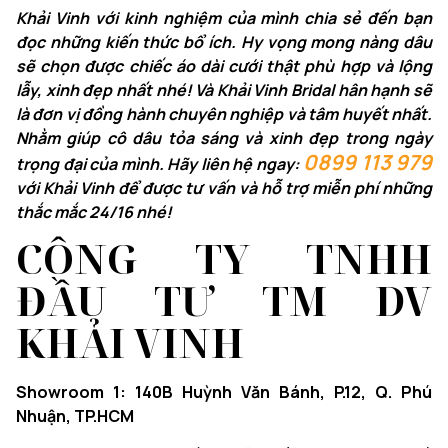
Khải Vinh với kinh nghiệm của mình chia sẻ đến bạn
đọc những kiến thức bổ ích. Hy vọng mong nàng dâu
sẽ chọn được chiếc áo dài cưới thật phù hợp và lộng
lẫy, xinh đẹp nhất nhé! Và Khải Vinh Bridal hân hạnh sẽ
là đơn vị đồng hành chuyên nghiệp và tâm huyết nhất.
Nhằm giúp cô dâu tỏa sáng và xinh đẹp trong ngày
0899 113 979
trọng đại của mình. Hãy liên hệ ngay:
với Khải Vinh để được tư vấn và hỗ trợ miễn phí những
thắc mắc 24/16 nhé!
CÔNG TY TNHH
ĐẦU TƯ TM DV
KHẢI VINH
Showroom 1: 140B Huỳnh Văn Bánh, P.12, Q. Phú
Nhuận, TP.HCM