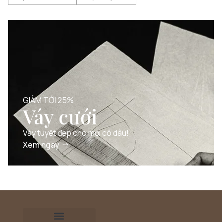
GIẢM TỚI 25%
Váy cưới
Váy tuyệt đẹp cho mọi cô dâu!
Xem ngay