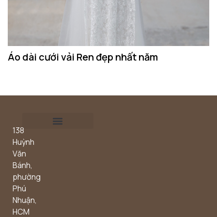
Áo dài cưới vải Ren đẹp nhất năm
Á
138
Outdoor concept
Huỳnh
Văn
Bánh,
phường
Phú
Nhuận,
HCM