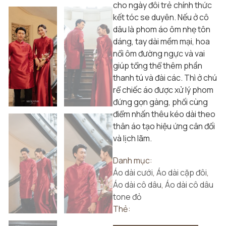
cho ngày đôi trẻ chính thức
kết tóc se duyên. Nếu ở cô
dâu là phom áo ôm nhẹ tôn
dáng, tay dài mềm mại, hoa
nổi ôm đường ngực và vai
giúp tổng thể thêm phần
thanh tú và đài các. Thì ở chú
rể chiếc áo được xử lý phom
đứng gọn gàng, phối cùng
điểm nhấn thêu kéo dài theo
thân áo tạo hiệu ứng cân đối
và lịch lãm.
Danh mục:
Áo dài cưới
,
Áo dài cặp đôi
,
Áo dài cô dâu
,
Áo dài cô dâu
tone đỏ
Thẻ: