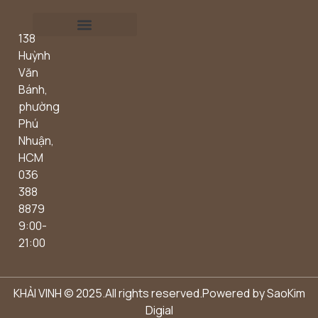
138
Outdoor concept
Huỳnh
Văn
Bánh,
phường
Phú
Nhuận,
HCM
036
388
8879
9:00-
21:00
KHẢI VINH © 2025.All rights reserved.Powered by
SaoKim
Digial