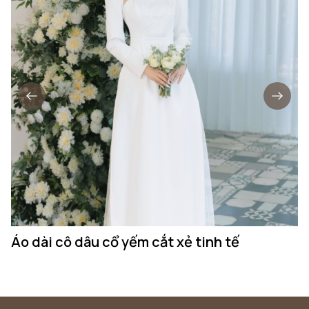
Áo dài cô dâu cổ yếm cắt xẻ tinh tế
Á
t