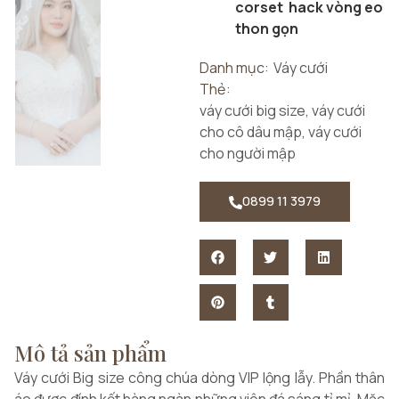
corset hack vòng eo
thon gọn
Danh mục:
Váy cưới
Thẻ:
váy cưới big size
,
váy cưới
cho cô dâu mập
,
váy cưới
cho người mập
0899 11 3979
Mô tả sản phẩm
Váy cưới Big size công chúa dòng VIP lộng lẫy. Phần thân
áo được đính kết hàng ngàn những viên đá sáng tỉ mỉ. Mặc