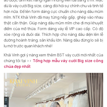
dù là váy cưới Big size, càng đòi hỏi sự chỉnh chu và tinh tế
hơn nữa. Để lên form dáng cực chuẩn cho nàng dâu mũm
mĩm. NTK Khải Vinh đã may từng nếp gấp, ghép vào nhau
thật cẩn thận. Giúp nàng dâu mũm mĩm che đi mọi khuyết
điểm của mỡ thừa. Form dáng váy lễ VIP cao cấp. Có độ
xòe rộng và đuôi dài. Thích hợp cho nàng dâu diện lên lễ
đường hoành tráng, sân khấu lớn. Nàng dâu đừng lo sẽ bị
lu mờ trước quan khách nhé!
Khải Vinh gợi ý nàng xem thêm BST váy cưới mới nhất của
chúng tôi tại >>
Tổng hợp mẫu váy cưới Big size công
chúa đẹp nhất