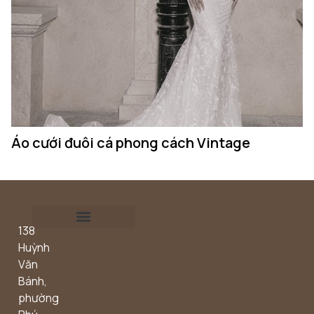
Áo cưới đuôi cá phong cách Vintage
Á
138
Outdoor concept
Huỳnh
Văn
Bánh,
phường