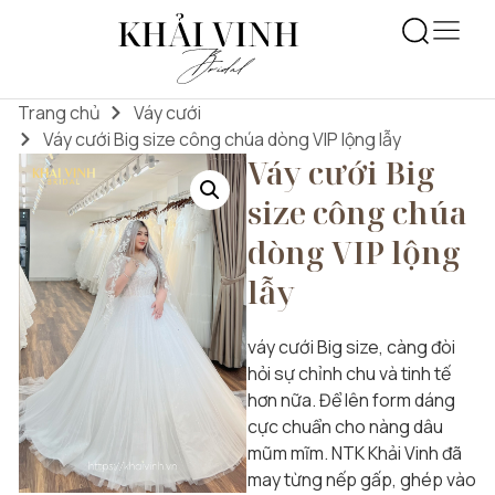
Trang chủ
Váy cưới
Váy cưới Big size công chúa dòng VIP lộng lẫy
Váy cưới Big
size công chúa
dòng VIP lộng
lẫy
váy cưới Big size, càng đòi
hỏi sự chỉnh chu và tinh tế
hơn nữa. Để lên form dáng
cực chuẩn cho nàng dâu
mũm mĩm. NTK Khải Vinh đã
may từng nếp gấp, ghép vào