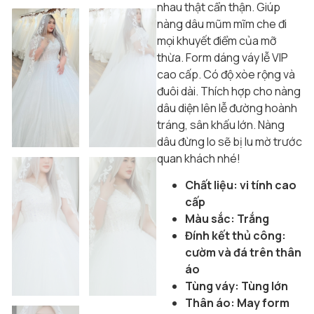
nhau thật cẩn thận. Giúp
nàng dâu mũm mĩm che đi
mọi khuyết điểm của mỡ
thừa. Form dáng váy lễ VIP
cao cấp. Có độ xòe rộng và
đuôi dài. Thích hợp cho nàng
dâu diện lên lễ đường hoành
tráng, sân khấu lớn. Nàng
dâu đừng lo sẽ bị lu mờ trước
quan khách nhé!
Chất liệu: vi tính cao
cấp
Màu sắc: Trắng
Đính kết thủ công:
cườm và đá trên thân
áo
Tùng váy: Tùng lớn
Thân áo: May form