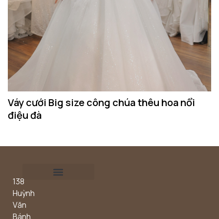
Váy cưới Big size công chúa thêu hoa nổi
điệu đà
138
Outdoor concept
Huỳnh
Văn
Bánh,