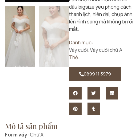
dâu bigsize yêu phong cách
thanh lịch, hiện đại, chụp ảnh
lên hình sang mà không bị rối
mắt.
Danh mục:
Váy cưới
,
Váy cưới chữ A
Thẻ:
0899 11 3979
Mô tả sản phẩm
Form váy:
Chữ A