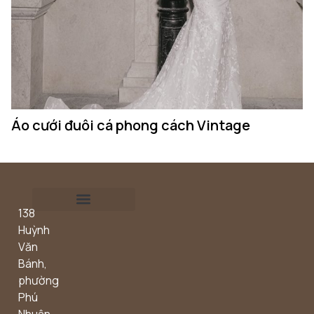
Áo cưới đuôi cá phong cách Vintage
Á
138
Outdoor concept
Huỳnh
Văn
Bánh,
phường
Phú
Nhuận,