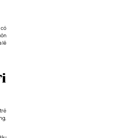
 có
uôn
 lê
i
trẻ
ng,
dâu