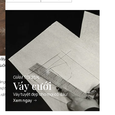
Váy
uôi
GIẢM TỚI 25%
Váy cưới
áng
 một
Váy tuyệt đẹp cho mọi cô dâu!
 rất
Xem ngay