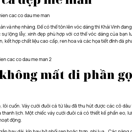
iản và nhẹ nhàng. Để có thể tôn lên vóc dáng thì Khải Vinh đang
 sự lộng lẫy; xinh đẹp phù hợp với cơ thể vóc dáng của bạn l
, kết hợp chất liệu cao cấp, ren hoa và các họa tiết đính đá pha
không mất đi phần gợ
lôi cuốn. Váy cưới đuôi cá từ lâu đã thu hút được các cô dâu 
 thanh lịch. Một chiếc váy cưới đuôi cá có thiết kế phần eo, lư
hoạt động.
gắn hay dài, kín hay hở phối ren hoặc trơn, phi lụa,…Các nàng 