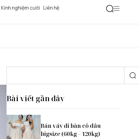
Kinh nghiệm cưới
Liên hệ
Bài viết gần đây
Bán váy đi bàn cô dâu
bigsize (60kg – 120kg)