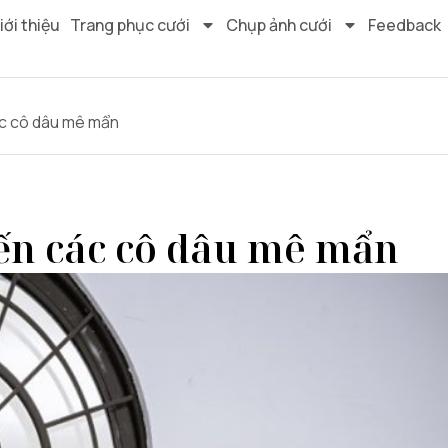
iới thiệu
Trang phục cưới
Chụp ảnh cưới
Feedback
ác cô dâu mê mẩn
iến các cô dâu mê mẩn