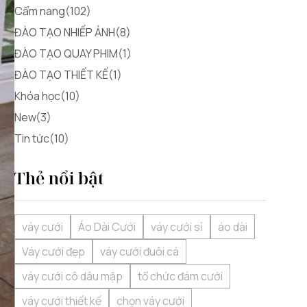
Cẩm nang(102)
ĐÀO TẠO NHIẾP ẢNH(8)
ĐÀO TẠO QUAY PHIM(1)
ĐÀO TẠO THIẾT KẾ(1)
Khóa học(10)
New(3)
Tin tức(10)
Thẻ nổi bật
váy cưới
Áo Dài Cưới
váy cưới sỉ
áo dài
Váy cưới đẹp
váy cưới đuôi cá
váy cưới cô dâu mập
tổ chức đám cưới
váy cưới thiết kế
chọn váy cưới