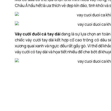
Châu Á hầu hết là ưa thích vẻ đẹp kín đáo, tinh khôi và 
Váy cưới đuôi cá tay dài
đang là sự lựa chọn an toà
chiếc váy cưới tay dài kết hợp cổ cao trông cô dâu 
xương quai xanh và ngực đều rất gầy gò. Vì thế để kh
váy cưới có tay dài và họa tiết nhiều để che bớt đi khu