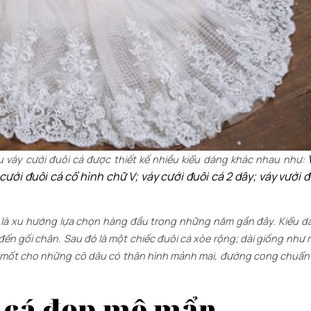
u váy cưới đuôi cá được thiết kế nhiều kiểu dáng khác nhau như:
cưới đuôi cá cổ hình chữ V; váy cưới đuôi cá 2 dây; váy vưới đ
g là xu hướng lựa chọn hàng đầu trong những năm gần đây. Kiểu d
đến gối chân. Sau đó là một chiếc đuôi cá xòe rộng; dài giống như
 là mốt cho những cô dâu có thân hình mảnh mai, đường cong chuẩn
 cá đẹp mê mẩn