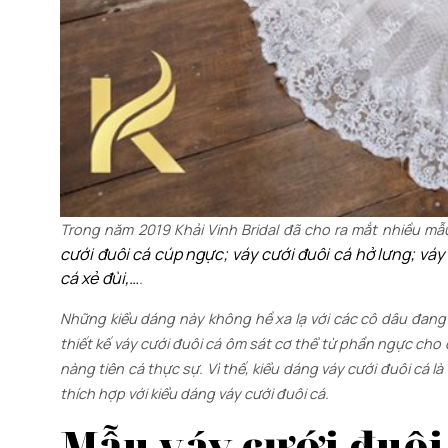
Trong năm 2019 Khải Vinh Bridal đã cho ra mắt nhiều mẫ
cưới đuôi cá cúp ngực; váy cưới đuôi cá hở lưng; váy 
cá xẻ đùi,…
.
Những kiểu dáng này không hề xa lạ với các cô dâu đan
thiết kế váy cưới đuôi cá ôm sát cơ thể từ phần ngực cho 
nàng tiên cá thực sự. Vì thế, kiểu dáng váy cưới đuôi cá
thích hợp với kiểu dáng váy cưới đuôi cá.
Mẫu váy cưới đuôi