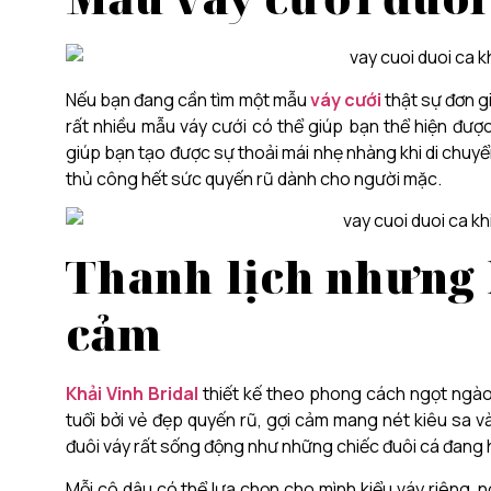
Nếu bạn đang cần tìm một mẫu
váy cưới
thật sự đơn g
rất nhiều mẫu váy cưới có thể giúp bạn thể hiện được
giúp bạn tạo được sự thoải mái nhẹ nhàng khi di chuyển
thủ công hết sức quyến rũ dành cho người mặc.
Thanh lịch nhưng 
cảm
Khải Vinh Bridal
thiết kế theo phong cách ngọt ngào, 
tuổi bởi vẻ đẹp quyến rũ, gợi cảm mang nét kiêu sa và
đuôi váy rất sống động như những chiếc đuôi cá đang 
Mỗi cô dâu có thể lựa chọn cho mình kiểu váy riêng, n