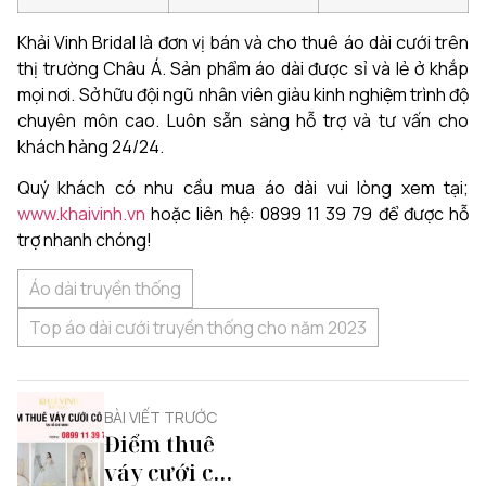
Khải Vinh Bridal là đơn vị bán và cho thuê áo dài cưới trên
thị trường Châu Á. Sản phẩm áo dài được sỉ và lẻ ở khắp
mọi nơi. Sở hữu đội ngũ nhân viên giàu kinh nghiệm trình độ
chuyên môn cao. Luôn sẵn sàng hỗ trợ và tư vấn cho
khách hàng 24/24.
Quý khách có nhu cầu mua áo dài vui lòng xem tại;
www.khaivinh.vn
hoặc liên hệ: 0899 11 39 79 để được hỗ
trợ nhanh chóng!
Áo dài truyền thống
Top áo dài cưới truyền thống cho năm 2023
BÀI VIẾT TRƯỚC
Điểm thuê
váy cưới cô