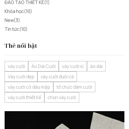
ĐÀO TẠO THIẾT KẾ(1)
Khóa học(10)
New(3)
Tin tức(10)
Thẻ nổi bật
váy cưới
Áo Dài Cưới
váy cưới sỉ
áo dài
Váy cưới đẹp
váy cưới đuôi cá
váy cưới cô dâu mập
tổ chức đám cưới
váy cưới thiết kế
chọn váy cưới