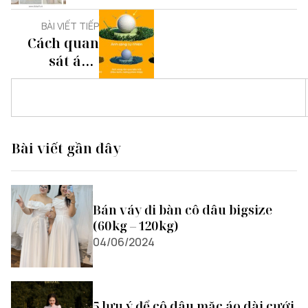
dâu tại Hồ
Chí Minh
BÀI VIẾT TIẾP
Cách quan
sát ánh
sáng trong
chụp ảnh
Bài viết gần đây
Bán váy đi bàn cô dâu bigsize
(60kg – 120kg)
04/06/2024
5 lưu ý để cô dâu mặc áo dài cưới