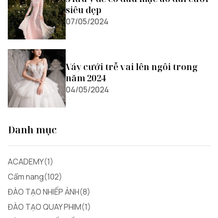
siêu đẹp
07/05/2024
Váy cưới trễ vai lên ngôi trong
năm 2024
04/05/2024
Danh mục
ACADEMY(1)
Cẩm nang(102)
ĐÀO TẠO NHIẾP ẢNH(8)
ĐÀO TẠO QUAY PHIM(1)